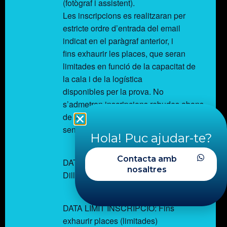
(fotògraf i assistent).
Les inscripcions es realitzaran per
estricte ordre d’entrada del email
indicat en el paràgraf anterior, i
fins exhaurir les places, que seran
limitades en funció de la capacitat de
la cala i de la logística
disponibles per la prova. No
s’admetran inscripcions rebudes abans
de la data d’obertura
senyalada.
Hola! Puc ajudar-te?
Contacta amb
DATA OBERTURA D’INSCRIPCIONS:
nosaltres
Dilluns, 1 de setembre de 2025
DATA LIMIT INSCRIPCIÓ: Fins
exhaurir places (limitades)