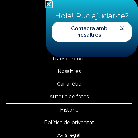
+34 933 560 543
Hola! Puc ajudar-te?
Llicència federativa
Contacta amb
PLAYOFF FECDAS
nosaltres
Àrea privada
Transparència
Nosaltres
Canal ètic
Autoria de fotos
Històric
Política de privacitat
Avís legal