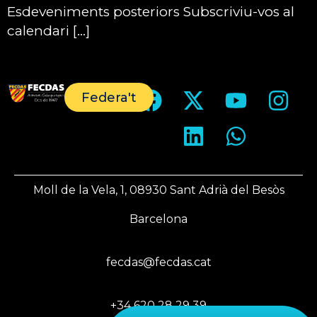
Esdeveniments posteriors Subscriviu-vos al
calendari […]
Federa't
Moll de la Vela, 1, 08930 Sant Adrià del Besòs
Barcelona
fecdas@fecdas.cat
+34 620 28 29 39