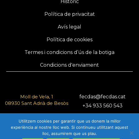
Històric
Política de privacitat
Avís legal
Política de cookies
Termes i condicions d’ús de la botiga
Condicions d'enviament
Moll de Vela, 1
fecdas@fecdas.cat
08930 Sant Adrià de Besòs
+34 933 560 543
Barcelona
Utilitzem cookies per garantir que us donem la millor
experiència al nostre lloc web. Si continueu utilitzant aquest
lloc, assumirem que us plau.
© 2025 FECDAS