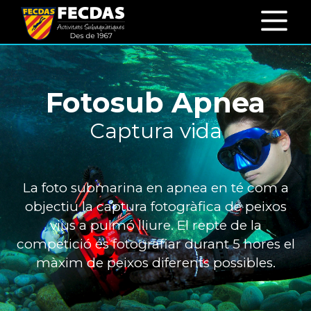
Fotosub Apnea
Captura vida
La foto submarina en apnea en té com a
objectiu la captura fotogràfica de peixos
vius a pulmó lliure. El repte de la
competició és fotografiar durant 5 hores el
màxim de peixos diferents possibles.