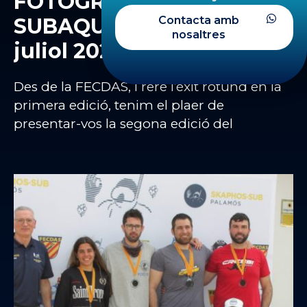
FOTOGRAFIA
Contacta amb
SUBAQUÀTICA – 18 i 19 de
nosaltres
juliol 2026
Des de la FECDAS, i rere l’èxit rotund en la
primera edició, tenim el plaer de
presentar-vos la segona edició del