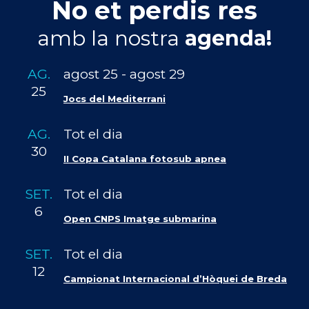
No et perdis res
amb la nostra
agenda!
AG.
agost 25
-
agost 29
25
Jocs del Mediterrani
AG.
Tot el dia
30
II Copa Catalana fotosub apnea
SET.
Tot el dia
6
Open CNPS Imatge submarina
SET.
Tot el dia
12
Campionat Internacional d’Hòquei de Breda