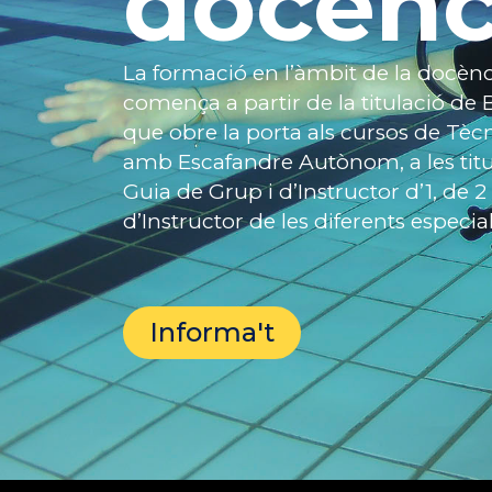
docènc
La formació en l’àmbit de la docènc
comença a partir de la titulació de B
que obre la porta als cursos de Tèc
amb Escafandre Autònom, a les titu
Guia de Grup i d’Instructor d’1, de 2 i
d’Instructor de les diferents especial
Informa't