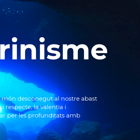
rinisme
un món desconegut al nostre abast
i respecte, la valentia i
ar per les profunditats amb