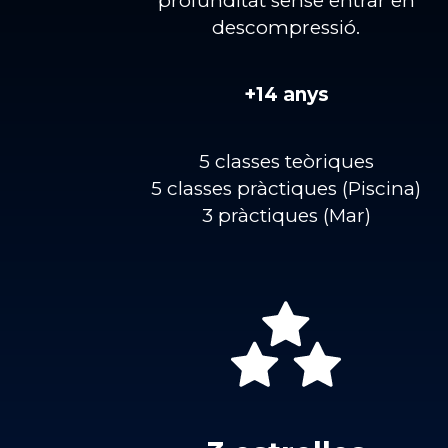
profunditat sense entrar en
descompressió.
+14 anys
5 classes teòriques
5 classes pràctiques (Piscina)
3 pràctiques (Mar)