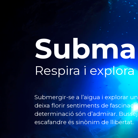
Subma
Respira i explora
Submergir-se a l’aigua i explorar 
deixa florir sentiments de fascinació 
determinació són d’admirar. Bussej
escafandre és sinònim de llibertat.