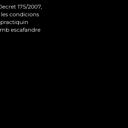
Decret 175/2007,
n les condicions
 practiquin
 amb escafandre