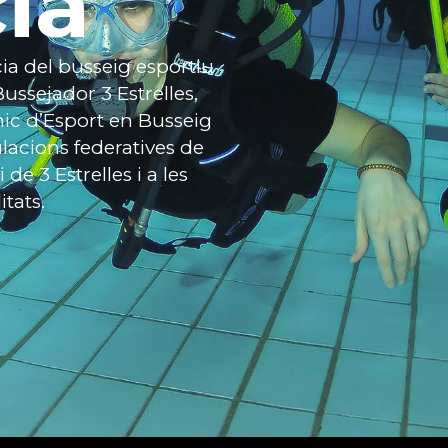
ia
ia del busseig esportiu
ussejador 3 Estrelles,
nic d’Esport en Busseig
lacions federatives de
 de 3 Estrelles i a les
itats.