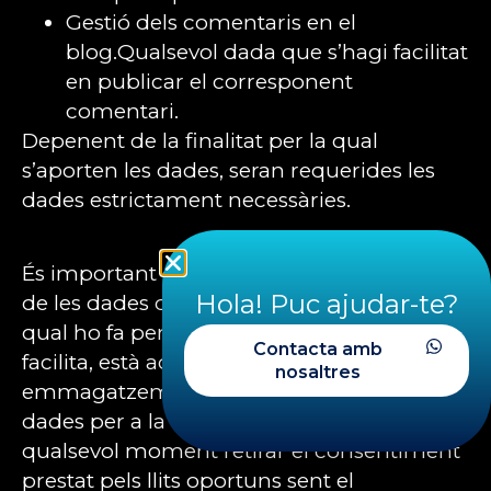
Gestió dels comentaris en el
blog.Qualsevol dada que s’hagi facilitat
en publicar el corresponent
comentari.
Depenent de la finalitat per la qual
s’aporten les dades, seran requerides les
dades estrictament necessàries.
És important que l’usuari sigui conscient
Hola! Puc ajudar-te?
de les dades que aporta i la finalitat per la
qual ho fa perquè al moment que les
Contacta amb
facilita, està acceptant que recopilem,
nosaltres
emmagatzemem i utilitzem aquestes
dades per a la finalitat requerida, podent a
qualsevol moment retirar el consentiment
prestat pels llits oportuns sent el