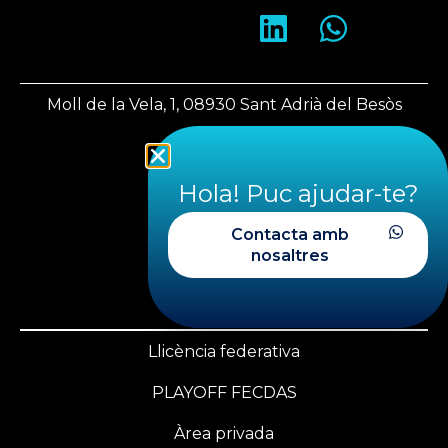
Moll de la Vela, 1, 08930 Sant Adrià del Besòs
Barcelona
Hola! Puc ajudar-te?
fecdas@fecdas.cat
Contacta amb
nosaltres
+34 620 28 29 39
+34 933 560 543
Llicència federativa
PLAYOFF FECDAS
Àrea privada