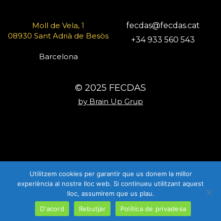
Moll de Vela, 1
fecdas@fecdas.cat
08930 Sant Adrià de Besòs
+34 933 560 543
Barcelona
© 2025 FECDAS
by Brain Up Grup
Utilitzem cookies per garantir que us donem la millor
experiència al nostre lloc web. Si continueu utilitzant aquest
lloc, assumirem que us plau.
D'acord
Rebutjar
Política de privadesa