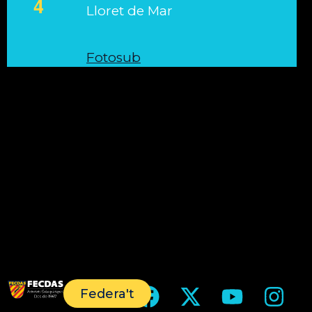
4
Lloret de Mar
Fotosub
Federa't