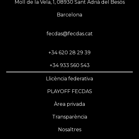
Moll de la Vela, 1, 08930 Sant Adrià del Besòs
Barcelona
fecdas@fecdas.cat
+34 620 28 29 39
+34 933 560 543
Llicència federativa
PLAYOFF FECDAS
Àrea privada
Transparència
Nosaltres