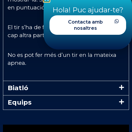
en puntuació.
Hola! Puc ajudar-te?
Contacta amb
El tir s’ha de fer amb una mà sense tocar
nosaltres
cap altra part del cos, fons o suport.
No es pot fer més d’un tir en la mateixa
apnea.
Biatló
Equips