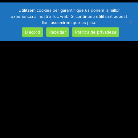
Utilitzem cookies per garantir que us donem la millor
Federa't
experiència al nostre lloc web. Si continueu utilitzant aquest
lloc, assumirem que us plau.
D'acord
Rebutjar
Política de privadesa