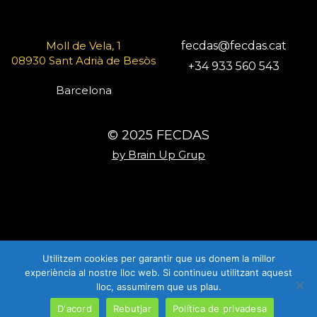
Moll de Vela, 1
fecdas@fecdas.cat
08930 Sant Adrià de Besòs
+34 933 560 543
Barcelona
© 2025 FECDAS
by Brain Up Grup
Utilitzem cookies per garantir que us donem la millor
experiència al nostre lloc web. Si continueu utilitzant aquest
lloc, assumirem que us plau.
D'acord
Rebutjar
Política de privadesa