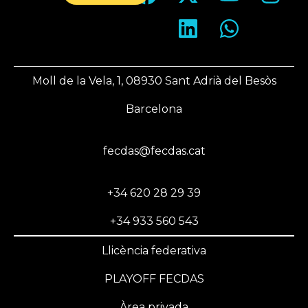
Moll de la Vela, 1, 08930 Sant Adrià del Besòs
Barcelona
fecdas@fecdas.cat
+34 620 28 29 39
+34 933 560 543
Llicència federativa
PLAYOFF FECDAS
Àrea privada