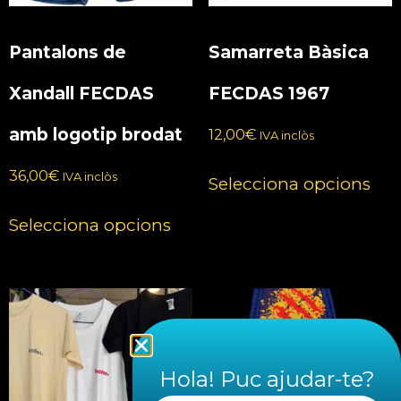
Pantalons de
Samarreta Bàsica
Xandall FECDAS
FECDAS 1967
amb logotip brodat
12,00
€
IVA inclòs
36,00
€
IVA inclòs
Selecciona opcions
Selecciona opcions
Hola! Puc ajudar-te?