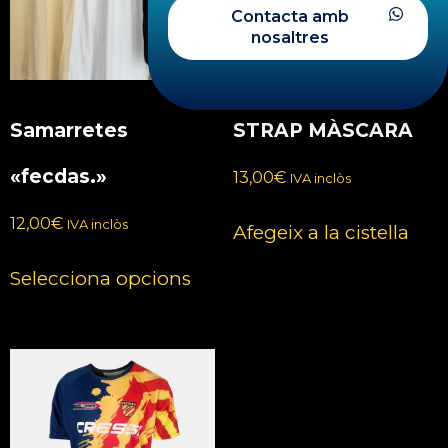
Contacta amb
nosaltres
Samarretes
STRAP MÀSCARA
«fecdas.»
13,00
€
IVA inclòs
12,00
€
IVA inclòs
Afegeix a la cistella
Selecciona opcions