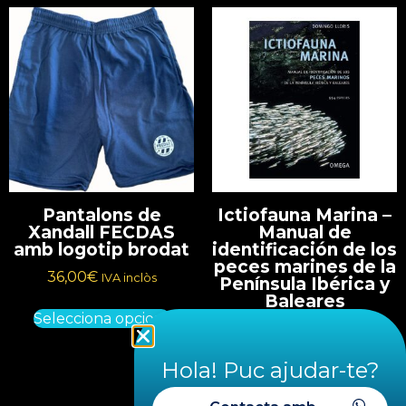
Pantalons de
Ictiofauna Marina –
Xandall FECDAS
Manual de
amb logotip brodat
identificación de los
peces marines de la
36,00
€
IVA inclòs
Península Ibérica y
Baleares
Selecciona opcions
55,00
€
IVA inclòs
Hola! Puc ajudar-te?
Llegeix més