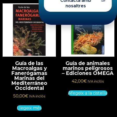
Contacta amb
nosaltres
Guía de las
Guía de animales
Macroalgas y
marinos peligrosos
Fanerógamas
– Ediciones OMEGA
Marinas del
42,00
€
IVA inclòs
Mediterráneo
Occidental
Afegeix a la cistella
50,00
€
IVA inclòs
Llegeix més