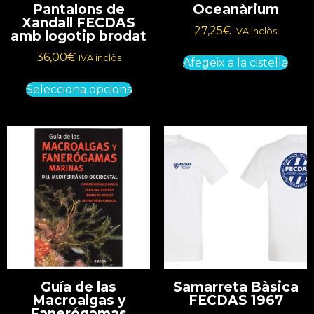
Pantalons de
Oceanàrium
Xandall FECDAS
27,25
€
IVA inclòs
amb logotip brodat
36,00
€
IVA inclòs
Afegeix a la cistella
Selecciona opcions
Guía de las
Samarreta Bàsica
Macroalgas y
FECDAS 1967
Fanerógamas