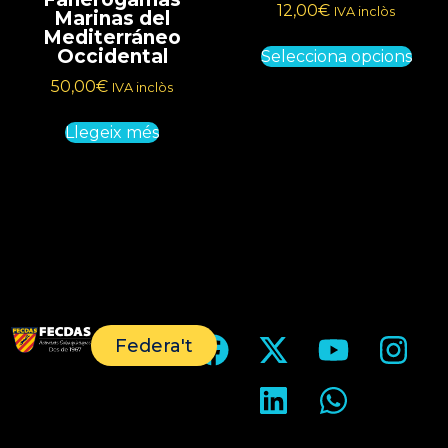
12,00
€
IVA inclòs
Marinas del
Mediterráneo
Occidental
Selecciona opcions
50,00
€
IVA inclòs
Llegeix més
Federa't