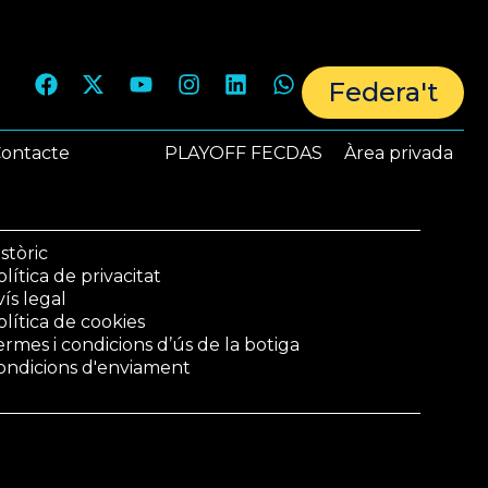
Federa't
ontacte
PLAYOFF FECDAS
Àrea privada
stòric
lítica de privacitat
vís legal
olítica de cookies
ermes i condicions d’ús de la botiga
ondicions d'enviament