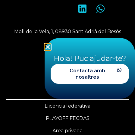
Moll de la Vela, 1, 08930 Sant Adrià del Besòs
Barcelona
Hola! Puc ajudar-te?
fecdas@fecdas.cat
Contacta amb
nosaltres
+34 620 28 29 39
+34 933 560 543
Llicència federativa
PLAYOFF FECDAS
Àrea privada