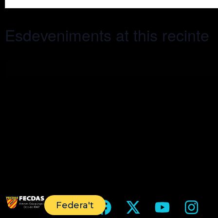
Esdeveniments at this recinte
Federa't