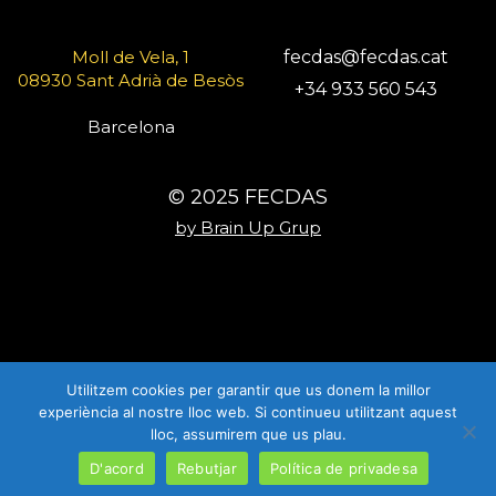
Moll de Vela, 1
fecdas@fecdas.cat
08930 Sant Adrià de Besòs
+34 933 560 543
Barcelona
© 2025 FECDAS
by Brain Up Grup
Utilitzem cookies per garantir que us donem la millor
experiència al nostre lloc web. Si continueu utilitzant aquest
lloc, assumirem que us plau.
D'acord
Rebutjar
Política de privadesa