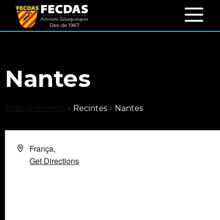
Nantes
Esdeveniments
Recintes
Nantes
França
,
Get Directions