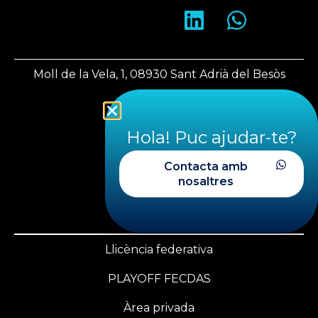
Moll de la Vela, 1, 08930 Sant Adrià del Besòs
Barcelona
Hola! Puc ajudar-te?
fecdas@fecdas.cat
Contacta amb
nosaltres
+34 620 28 29 39
+34 933 560 543
Llicència federativa
PLAYOFF FECDAS
Àrea privada