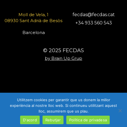
Moll de Vela, 1
fecdas@fecdas.cat
08930 Sant Adrià de Besòs
+34 933 560 543
Barcelona
© 2025 FECDAS
by Brain Up Grup
Utilitzem cookies per garantir que us donem la millor
experiència al nostre lloc web. Si continueu utilitzant aquest
lloc, assumirem que us plau.
D'acord
Rebutjar
Política de privadesa