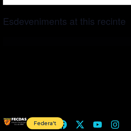
Esdeveniments at this recinte
Federa't