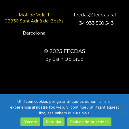
Moll de Vela, 1
fecdas@fecdas.cat
08930 Sant Adrià de Besòs
+34 933 560 543
Barcelona
© 2025 FECDAS
by Brain Up Grup
Utilitzem cookies per garantir que us donem la millor
experiència al nostre lloc web. Si continueu utilitzant aquest
lloc, assumirem que us plau.
D'acord
Rebutjar
Política de privadesa