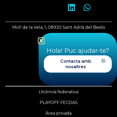
Moll de la Vela, 1, 08930 Sant Adrià del Besòs
Barcelona
Hola! Puc ajudar-te?
fecdas@fecdas.cat
Contacta amb
nosaltres
+34 620 28 29 39
+34 933 560 543
Llicència federativa
PLAYOFF FECDAS
Àrea privada