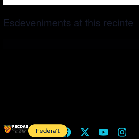
Esdeveniments at this recinte
Federa't