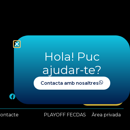
Hola! Puc
ajudar-te?
Contacta amb nosaltres
Federa't
ontacte
PLAYOFF FECDAS
Àrea privada