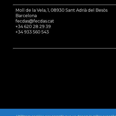
Moll de la Vela, 1, 08930 Sant Adrià del Besòs
Barcelona
fecdas@fecdas.cat
+34 620 28 29 39
+34 933 560 543