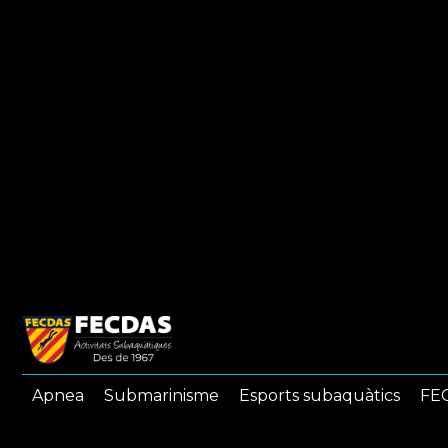
Apnea
Submarinisme
Esports subaquàtics
FEC