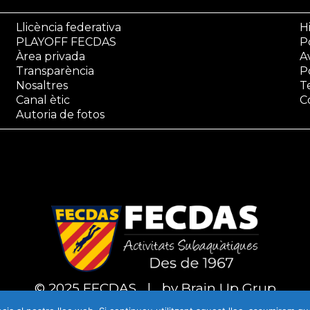
Llicència federativa
Hi
PLAYOFF FECDAS
Po
Àrea privada
A
Transparència
P
Nosaltres
T
Canal ètic
C
Autoria de fotos
© 2025 FECDAS
|
by Brain Up Grup