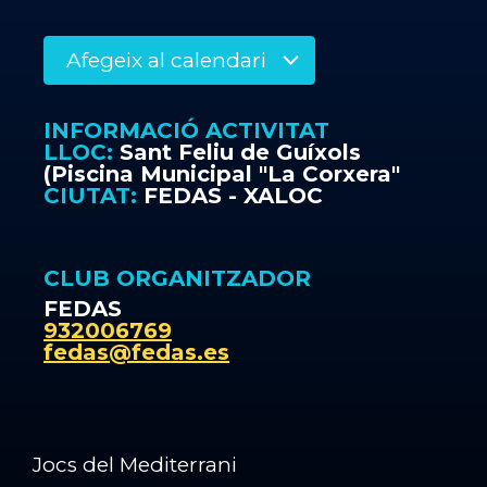
Afegeix al calendari
INFORMACIÓ ACTIVITAT
LLOC:
Sant Feliu de Guíxols
(Piscina Municipal "La Corxera"
CIUTAT:
FEDAS - XALOC
CLUB ORGANITZADOR
FEDAS
932006769
fedas@fedas.es
Jocs del Mediterrani