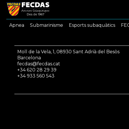
Apnea
Submarinisme
Esports subaquàtics
FEC
Moll de la Vela, 1, 08930 Sant Adrià del Besòs
Barcelona
fecdas@fecdas.cat
+34 620 28 29 39
+34 933 560 543