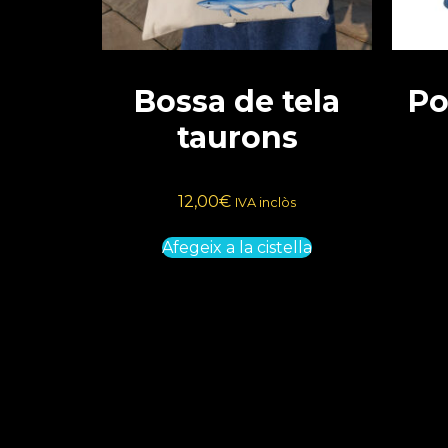
Bossa de tela
Po
taurons
12,00
€
IVA inclòs
Afegeix a la cistella