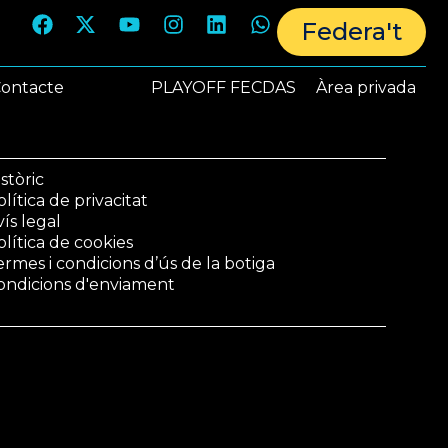
Federa't
ontacte
PLAYOFF FECDAS
Àrea privada
stòric
lítica de privacitat
vís legal
olítica de cookies
ermes i condicions d’ús de la botiga
ondicions d'enviament