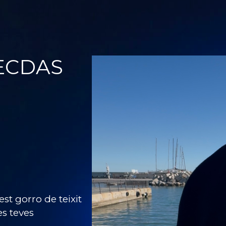
FECDAS
st gorro de teixit
es teves