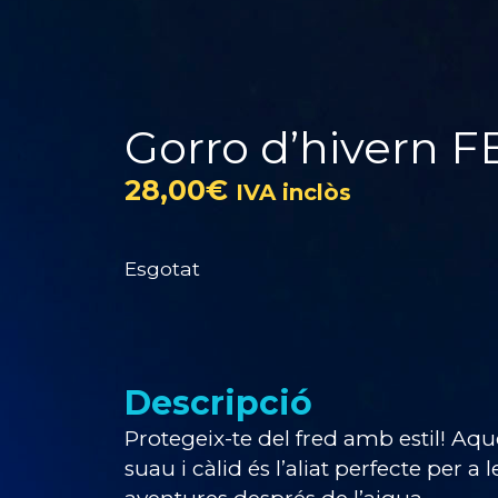
Gorro d’hivern 
28,00
€
IVA inclòs
Esgotat
Descripció
Protegeix-te del fred amb estil! Aque
suau i càlid és l’aliat perfecte per a l