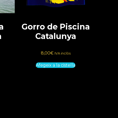
a
Gorro de Piscina
a
Catalunya
8,00
€
IVA inclòs
Afegeix a la cistella