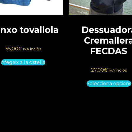
nxo tovallola
Dessuador
Cremaller
FECDAS
55,00
€
IVA inclòs
Afegeix a la cistella
27,00
€
IVA inclòs
Selecciona opcions