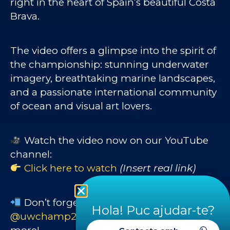
right in the heart of Spain’s beautiful Costa
Brava.
The video offers a glimpse into the spirit of
the championship: stunning underwater
imagery, breathtaking marine landscapes,
and a passionate international community
of ocean and visual art lovers.
Watch the video now on our YouTube
channel:
Click here to watch
(Insert real link)
Don’t forget to follow us on Instagram:
Hola! Puc ajudar-te?
@uwchamp2025_cmas
for updates and