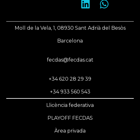
Moll de la Vela, 1, 08930 Sant Adrià del Besòs
Barcelona
fecdas@fecdas.cat
+34 620 28 29 39
+34 933 560 543
Llicència federativa
PLAYOFF FECDAS
Àrea privada