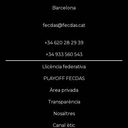
Barcelona
fecdas@fecdas.cat
+34 620 28 29 39
+34 933 560 543
Llicència federativa
PLAYOFF FECDAS
Àrea privada
Transparència
Nosaltres
Canal ètic