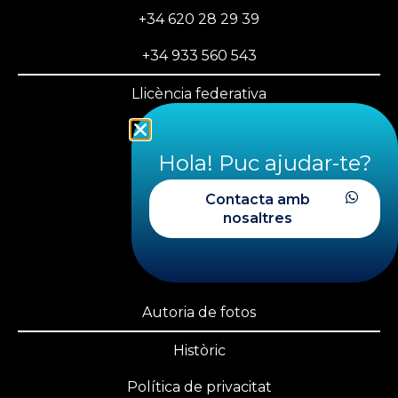
+34 620 28 29 39
+34 933 560 543
Llicència federativa
PLAYOFF FECDAS
Hola! Puc ajudar-te?
Àrea privada
Contacta amb
Transparència
nosaltres
Nosaltres
Canal ètic
Autoria de fotos
Històric
Política de privacitat