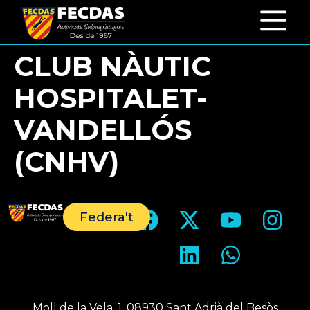
CLUB NÀUTIC
HOSPITALET-
VANDELLÓS
(CNHV)
Federa't
Moll de la Vela, 1, 08930 Sant Adrià del Besòs