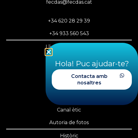
fecdas@fecdas.cat
+34 620 28 29 39
+34 933 560 543
Llicència federativa
PLAYOFF FECDAS
Hola! Puc ajudar-te?
Àrea privada
Contacta amb
nosaltres
Transparència
Nosaltres
Canal ètic
Autoria de fotos
Històric