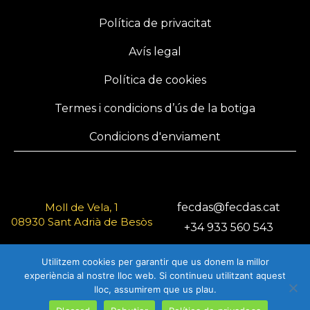
Política de privacitat
Avís legal
Política de cookies
Termes i condicions d’ús de la botiga
Condicions d'enviament
Moll de Vela, 1
fecdas@fecdas.cat
08930 Sant Adrià de Besòs
+34 933 560 543
Barcelona
Utilitzem cookies per garantir que us donem la millor
experiència al nostre lloc web. Si continueu utilitzant aquest
lloc, assumirem que us plau.
© 2025 FECDAS