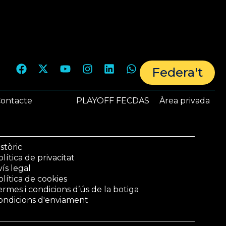
Federa't
ontacte
PLAYOFF FECDAS
Àrea privada
stòric
lítica de privacitat
vís legal
olítica de cookies
ermes i condicions d’ús de la botiga
ondicions d'enviament