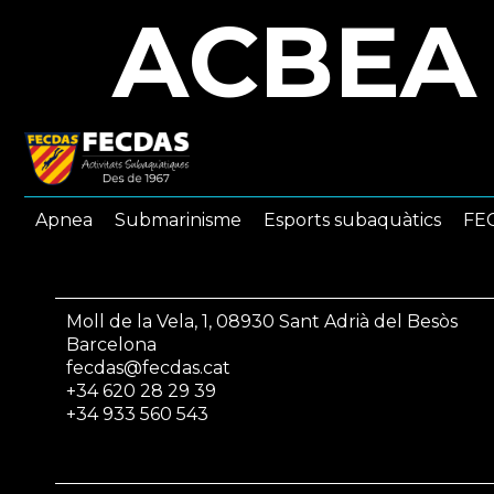
ACBEA
Apnea
Submarinisme
Esports subaquàtics
FEC
Moll de la Vela, 1, 08930 Sant Adrià del Besòs
Barcelona
fecdas@fecdas.cat
+34 620 28 29 39
+34 933 560 543