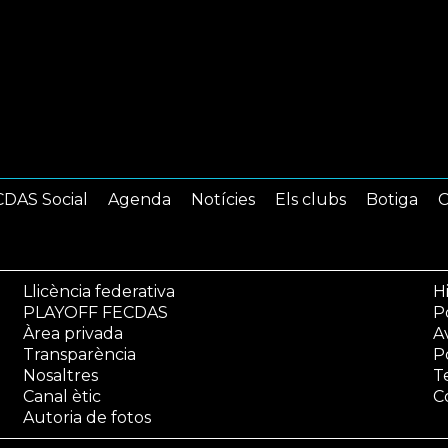
DAS Social
Agenda
Notícies
Els clubs
Botiga
C
Llicència federativa
Hi
PLAYOFF FECDAS
Po
Àrea privada
A
Transparència
P
Nosaltres
T
Canal ètic
C
Autoria de fotos