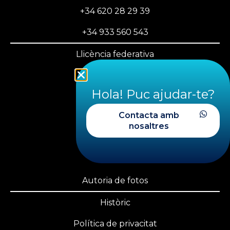
+34 620 28 29 39
+34 933 560 543
Llicència federativa
PLAYOFF FECDAS
Hola! Puc ajudar-te?
Àrea privada
Contacta amb
Transparència
nosaltres
Nosaltres
Canal ètic
Autoria de fotos
Històric
Política de privacitat