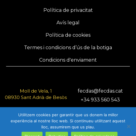
Política de privacitat
Avís legal
Política de cookies
Termes i condicions d’ús de la botiga
Condicions d'enviament
Moll de Vela, 1
fecdas@fecdas.cat
08930 Sant Adrià de Besòs
+34 933 560 543
Barcelona
Utilitzem cookies per garantir que us donem la millor
experiència al nostre lloc web. Si continueu utilitzant aquest
lloc, assumirem que us plau.
© 2025 FECDAS