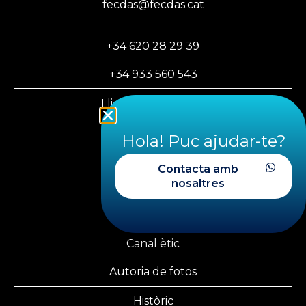
fecdas@fecdas.cat
+34 620 28 29 39
+34 933 560 543
Llicència federativa
PLAYOFF FECDAS
Hola! Puc ajudar-te?
Àrea privada
Contacta amb
nosaltres
Transparència
Nosaltres
Canal ètic
Autoria de fotos
Històric