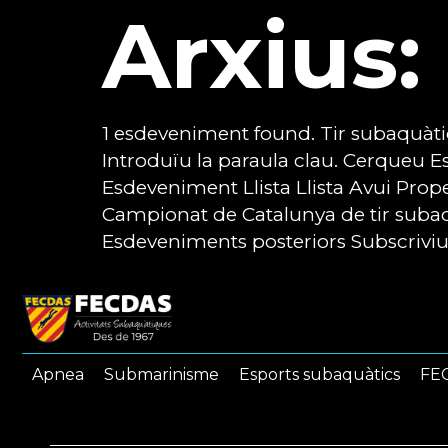
Arxius:
1 esdeveniment found. Tir subaquàti
Introduïu la paraula clau. Cerqueu 
Esdeveniment Llista Llista Avui Pro
Campionat de Catalunya de tir suba
Esdeveniments posteriors Subscriviu-
Apnea
Submarinisme
Esports subaquàtics
FEC