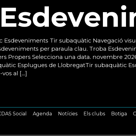
Esdeveni
c Esdeveniments Tir subaquàtic Navegació visu
Esdeveniments per paraula clau. Troba Esdeveni
pers Propers Selecciona una data. novembre 20
quàtic Esplugues de LlobregatTir subaquàtic Es
vos al […]
DAS Social
Agenda
Notícies
Els clubs
Botiga
C