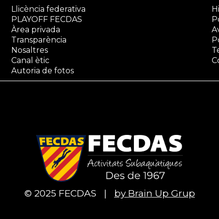
Llicència federativa
Hi
PLAYOFF FECDAS
Po
Àrea privada
A
Transparència
P
Nosaltres
T
Canal ètic
C
Autoria de fotos
© 2025 FECDAS
|
by Brain Up Grup