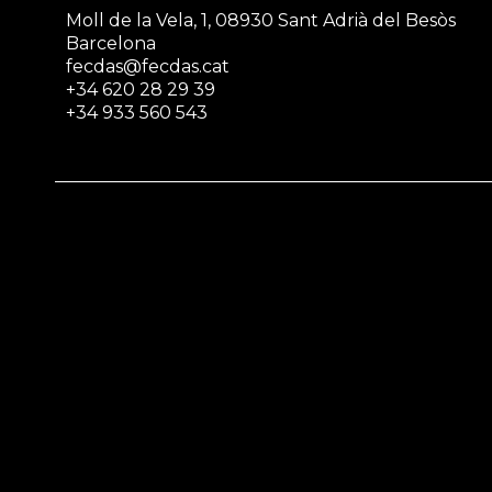
Moll de la Vela, 1, 08930 Sant Adrià del Besòs
Barcelona
fecdas@fecdas.cat
+34 620 28 29 39
+34 933 560 543