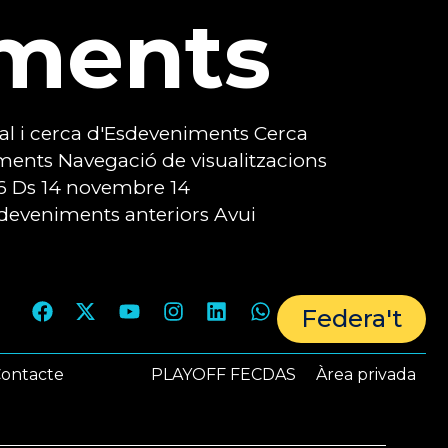
ments
al i cerca d'Esdeveniments Cerca
ments Navegació de visualitzacions
26 Ds 14 novembre 14
deveniments anteriors Avui
Federa't
ontacte
PLAYOFF FECDAS
Àrea privada