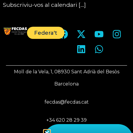
Subscriviu-vos al calendari […]
Federa't
Moll de la Vela, 1, 08930 Sant Adrià del Besòs
Barcelona
fecdas@fecdas.cat
+34 620 28 29 39
+34 933 560 543