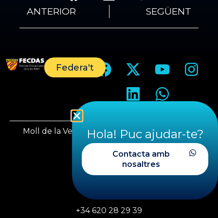
ANTERIOR
SEGÜENT
Federa't
Moll de la Vela, 1, 08930 Sant Adrià del Besòs
Hola! Puc ajudar-te?
Barcelona
Contacta amb
nosaltres
fecdas@fecdas.cat
+34 620 28 29 39