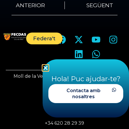
ANTERIOR
SEGÜENT
Federa't
Moll de la Vela, 1, 08930 Sant Adrià del Besòs
Hola! Puc ajudar-te?
Barcelona
Contacta amb
nosaltres
fecdas@fecdas.cat
+34 620 28 29 39