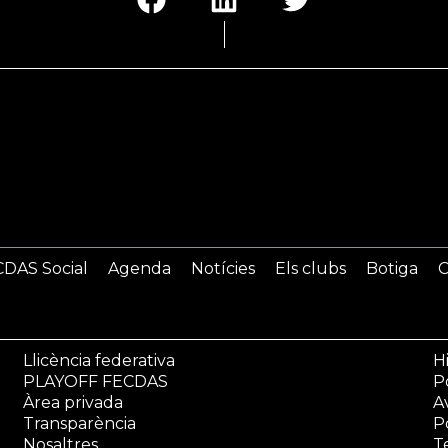
DAS Social
Agenda
Notícies
Els clubs
Botiga
C
Llicència federativa
Hi
PLAYOFF FECDAS
Po
Àrea privada
A
Transparència
P
Nosaltres
T