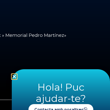
ix » Memorial Pedro Martínez»
Hola! Puc
ajudar-te?
Contacta amb nosaltres