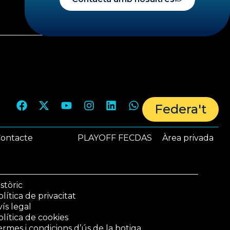
SEGÜENT
Federa't
ontacte
PLAYOFF FECDAS
Àrea privada
stòric
lítica de privacitat
vís legal
olítica de cookies
ermes i condicions d’ús de la botiga