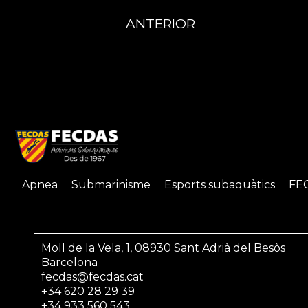
ANTERIOR
Apnea
Submarinisme
Esports subaquàtics
FEC
Moll de la Vela, 1, 08930 Sant Adrià del Besòs
Barcelona
fecdas@fecdas.cat
+34 620 28 29 39
+34 933 560 543