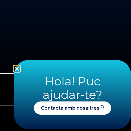
Hola! Puc
ajudar-te?
SEGÜENT
Contacta amb nosaltres