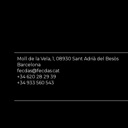
Moll de la Vela, 1, 08930 Sant Adrià del Besòs
Barcelona
fecdas@fecdas.cat
+34 620 28 29 39
+34 933 560 543