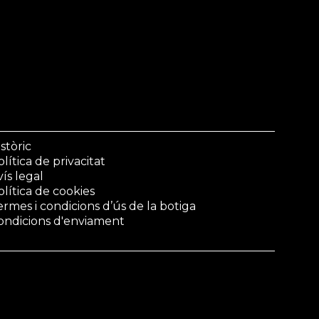
stòric
lítica de privacitat
vís legal
olítica de cookies
ermes i condicions d’ús de la botiga
ondicions d'enviament