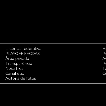
Llicència federativa
Hi
PLAYOFF FECDAS
Po
Àrea privada
A
Transparència
P
Nosaltres
T
Canal ètic
C
Autoria de fotos