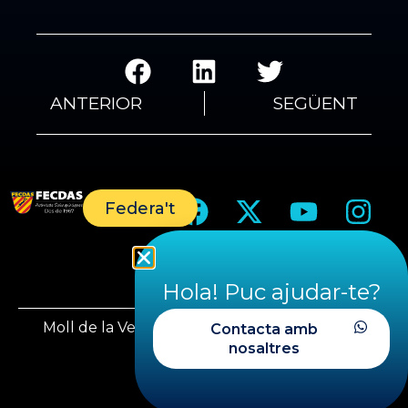
ANTERIOR
SEGÜENT
Federa't
Hola! Puc ajudar-te?
Moll de la Vela, 1, 08930 Sant Adrià del Besòs
Contacta amb
nosaltres
Barcelona