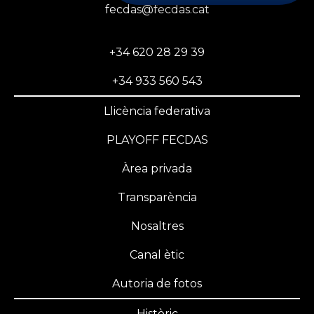
fecdas@fecdas.cat
+34 620 28 29 39
+34 933 560 543
Llicència federativa
PLAYOFF FECDAS
Àrea privada
Transparència
Nosaltres
Canal ètic
Autoria de fotos
Històric