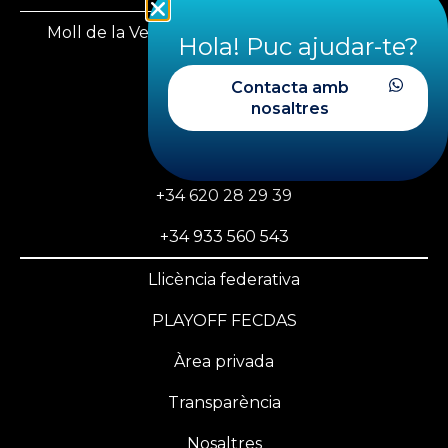
Moll de la Vela, 1, 08930 Sant Adrià del Besòs
Hola! Puc ajudar-te?
Barcelona
Contacta amb
nosaltres
fecdas@fecdas.cat
+34 620 28 29 39
+34 933 560 543
Llicència federativa
PLAYOFF FECDAS
Àrea privada
Transparència
Nosaltres